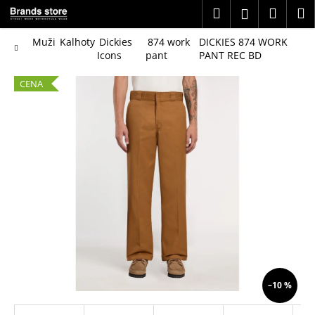
K
Přejít
Hledat
Náku
M
Přihlášení
na
o
obsah
Zpět
Zpět
košík
š
Domů
Muži
Kalhoty
Dickies
874 work
DICKIES 874 WORK
Icons
pant
PANT REC BD
í
C
k
CENA
o
p
o
t
ř
e
b
u
j
e
t
–10 %
e
n