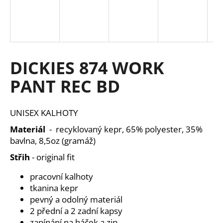
a
j
í
t
DICKIES 874 WORK
?
PANT REC BD
UNISEX KALHOTY
HLEDAT
Materiál
- recyklovaný kepr, 65% polyester, 35%
bavlna, 8,5oz (gramáž)
Střih
- original fit
D
o
pracovní kalhoty
p
tkanina kepr
o
pevný a odolný materiál
r
2 přední a 2 zadní kapsy
u
zapínání na háček a zip