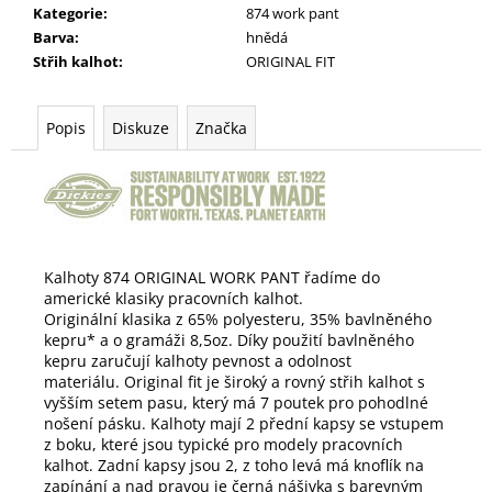
Kategorie
:
874 work pant
Barva
:
hnědá
Střih kalhot
:
ORIGINAL FIT
Popis
Diskuze
Značka
Kalhoty 874 ORIGINAL WORK PANT řadíme do
americké klasiky pracovních kalhot.
Originální klasika z 65% polyesteru, 35% bavlněného
kepru* a o gramáži 8,5oz.
Díky použití b
avlněného
kepru zaručují kalhoty pevnost a odolnost
materiálu.
Original fit je široký a rovný střih kalhot s
vyšším setem pasu, který má 7 poutek pro pohodlné
nošení pásku. Kalhoty mají 2 přední kapsy se vstupem
z boku, které jsou typické pro modely pracovních
kalhot. Zadní kapsy jsou 2, z toho levá má knoflík na
zapínání a nad pravou je černá nášivka s barevným