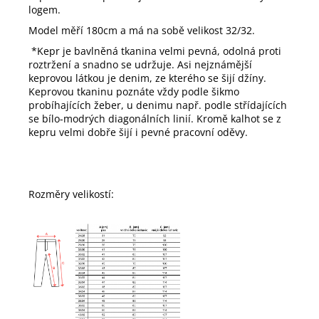
logem.
Model měří 180cm a má na sobě velikost 32/32.
*Kepr je b
avlněná tkanina velmi pevná, odolná proti
roztržení a snadno se udržuje. Asi nejznámější
keprovou látkou je denim, ze kterého se šijí džíny.
Keprovou tkaninu poznáte vždy podle šikmo
probíhajících žeber, u denimu např. podle střídajících
se bílo-modrých diagonálních linií. Kromě kalhot se z
kepru velmi dobře šijí i pevné pracovní oděvy.
Rozměry velikostí: