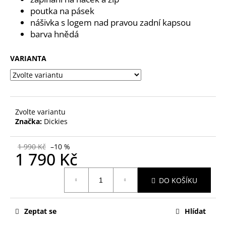
č
poutka na pásek
u
nášivka s logem nad pravou zadní kapsou
j
e
barva hnědá
m
e
VARIANTA
Zvolte variantu
Značka:
Dickies
1 990 Kč
–10 %
1 790 Kč
Měrná
DO KOŠÍKU
cena:
Zeptat se
Hlídat