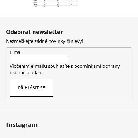
Z
á
Odebírat newsletter
p
Nezmeškejte žádné novinky či slevy!
a
t
E-mail
í
Vložením e-mailu souhlasíte s
podmínkami ochrany
osobních údajů
PŘIHLÁSIT SE
Instagram